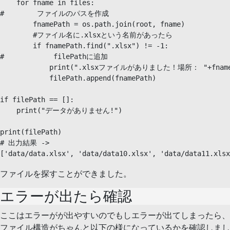
    for fname in files:

#        ファイルのパスを作成

        fnamePath = os.path.join(root, fname)

        #ファイル名に.xlsxという名前があったら

        if fnamePath.find(".xlsx") != -1:

#            filePathに追加

            print(".xlsxファイルがありました！場所： "+fnameP
            filePath.append(fnamePath)

if filePath == []:

    print("データがありません!")

print(filePath)

# 出力結果 -> 

ファイルを探すことができました。
エラーが出たら確認
ここはエラーがが出やすいのでもしエラーが出てしまったら、
ファイル構造がちゃんと以下の様になっているかを確認しまし