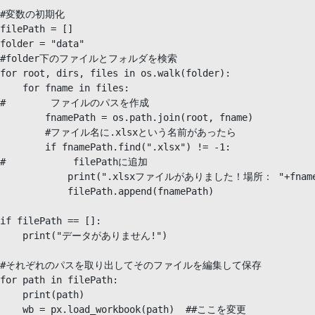
#変数の初期化

filePath = []

folder = "data"

#folder下のファイルとフォルダを検索

for root, dirs, files in os.walk(folder):

    for fname in files:

#        ファイルのパスを作成

        fnamePath = os.path.join(root, fname)

        #ファイル名に.xlsxという名前があったら

        if fnamePath.find(".xlsx") != -1:

#            filePathに追加

            print(".xlsxファイルがありました！場所： "+fnameP
            filePath.append(fnamePath)

if filePath == []:

    print("データがありません!")

#それぞれのパスを取り出してそのファイルを編集して保存

for path in filePath:

    print(path)

    wb = px.load_workbook(path)  ##ここを変更
